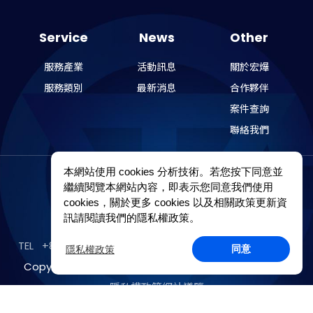
Service
News
Other
服務產業
活動訊息
關於宏爗
服務類別
最新消息
合作夥伴
案件查詢
聯絡我們
本網站使用 cookies 分析技術。若您按下同意並
繼續閱覽本網站內容，即表示您同意我們使用
cookies，關於更多 cookies 以及相關政策更新資
訊請閱讀我們的隱私權政策。
TEL
+886-2-89121249
E-Mail
james@victronic.com.tw
隱私權政策
同意
Copyright © 宏爗科技股份有限公司 All rights reserved
隱私權政策
網站導覽
Design by
GRNET
.